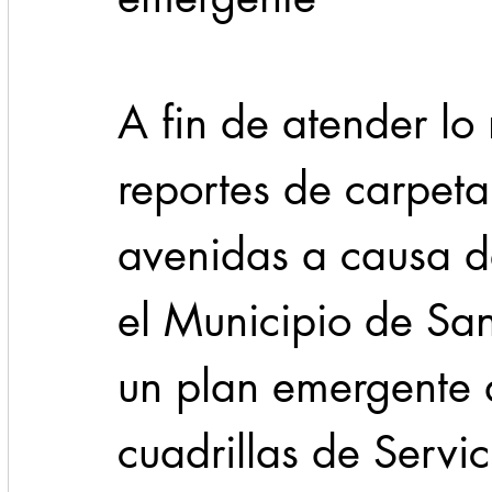
Cadereyta
Estado
Locales
Evidencia
A fin de atender lo
Seguridad
reportes de carpeta
1 enero
31abr
avenidas a causa de 
el Municipio de Sa
un plan emergente 
cuadrillas de Servic