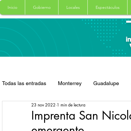
Inicio
Gobierno
Locales
Espectáculos
Todas las entradas
Monterrey
Guadalupe
23 nov 2022
1 min de lectura
Santa Catarina
San Pedro Garza Garcia
Imprenta San Nicol
emergente
Espectaculos
Clima
Principal
Salud