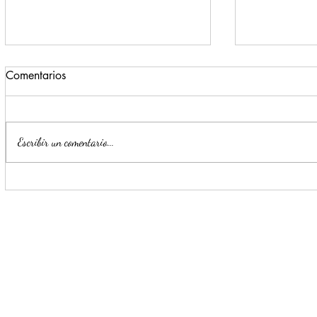
Comentarios
Escribir un comentario...
Para beneficio de las familias,
Monterrey i
Escobedo renueva espacios
parte de la
públicos
Seguridad y
Ciudadana