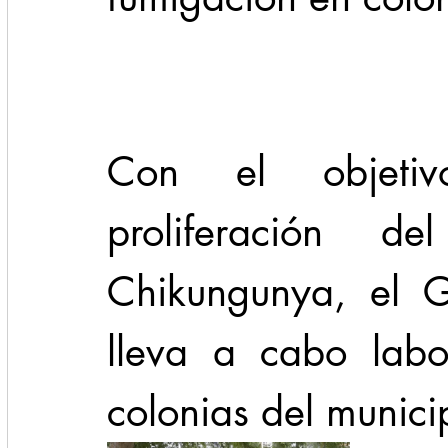
Cadereyta
Estado
Locales
Evidencia
Seguridad
Con el objetiv
1 enero
31abr
proliferación d
Chikungunya, el G
lleva a cabo labo
colonias del munici