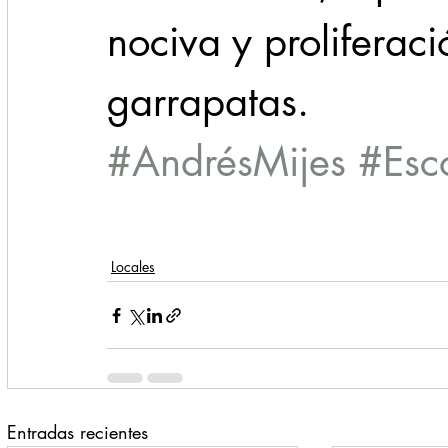
nociva y proliferac
garrapatas.
#AndrésMijes
#Esc
Locales
Entradas recientes