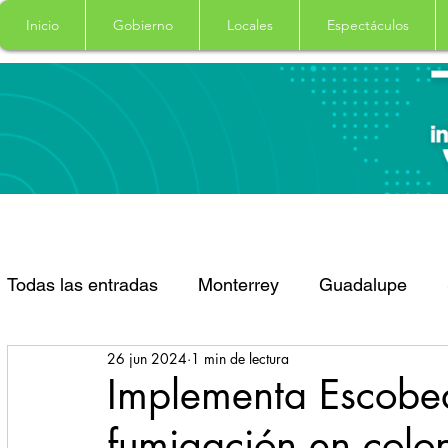
Inicio
Gobierno
Locales
Espectáculos
Todas las entradas
Monterrey
Guadalupe
26 jun 2024
1 min de lectura
Santa Catarina
San Pedro Garza Garcia
Implementa Escobe
fumigación en colo
Espectaculos
Clima
Principal
Salud