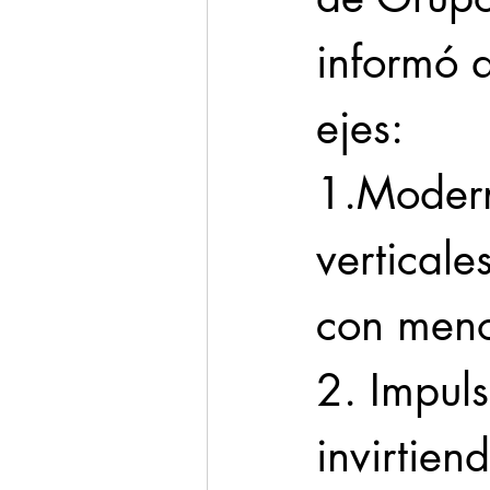
informó q
ejes: 
1.Moderni
verticale
con meno
2. Impuls
invirtien