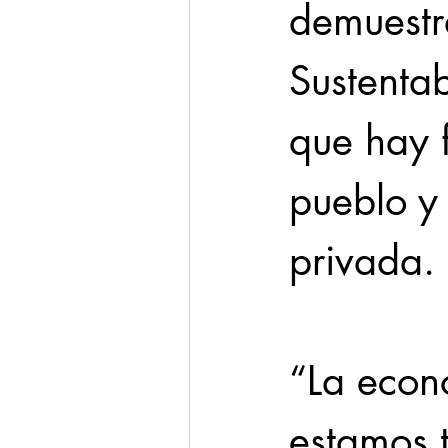
demuestr
Sustentab
que hay 
pueblo y
privada.
“La econ
estamos 