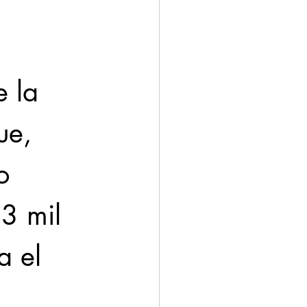
 la 
ue, 
o 
3 mil 
a el 