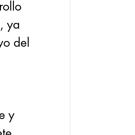
ollo 
, ya 
o del 
 
e y 
te 