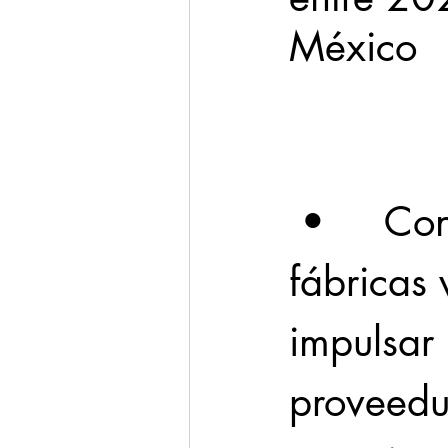
México
Cadereyta
Estado
Seguridad
1 enero
 •     Contempla modernizar cervecerías, 
fábricas 
impulsar 
proveedur