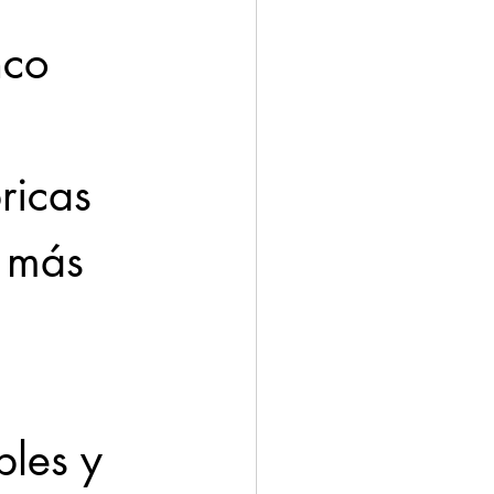
nco 
ricas 
r más 
bles y 