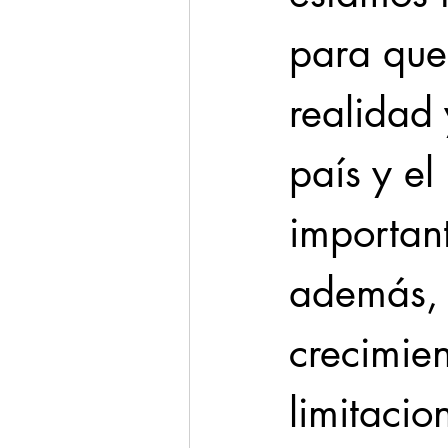
para que
realidad 
país y el
important
además, 
crecimie
limitacio