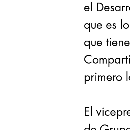
el Desarr
que es l
que tien
Compartid
primero l
El vicepr
de Grupo