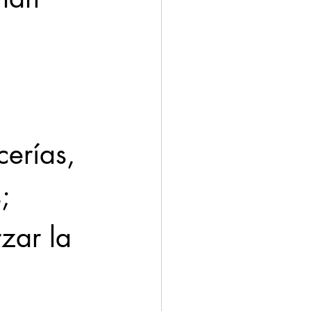
ación
Economía
; 
zar la 