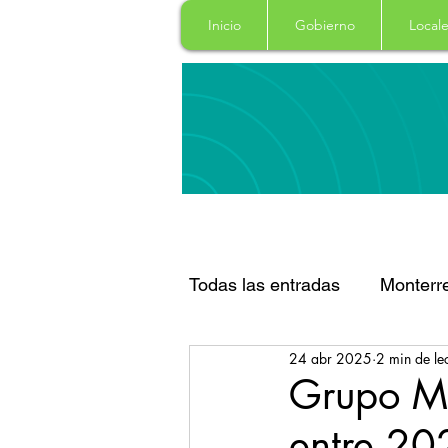
Inicio
Gobierno
Locale
Todas las entradas
Monterr
24 abr 2025
2 min de le
Santa Catarina
San Pe
Grupo Mo
entre 20
Espectaculos
Clima