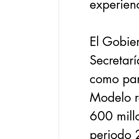
experien
El Gobie
Secretar
como par
Modelo r
600 mill
periodo