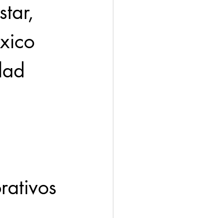
tar, 
xico 
dad 
 
rativos 
 