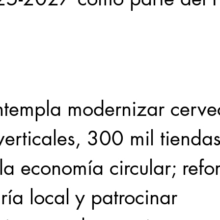
Locales
Evidencia
Elecciones2021NL
Educ
31abr
verticales, 300 mil tiendas
la economía circular; refor
ía local y patrocinar 