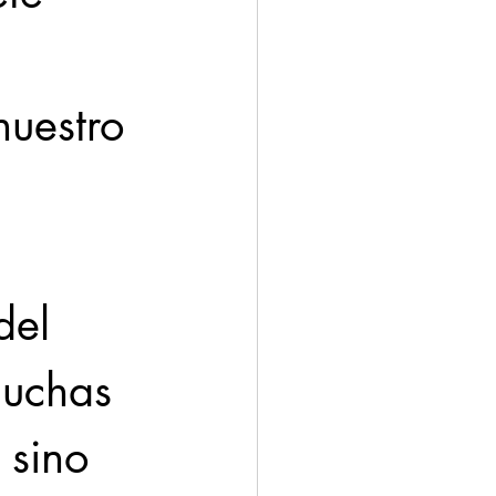
nuestro 
 
del 
muchas 
 sino 