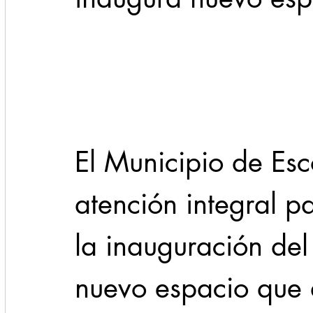
Cadereyta
Estado
Locales
Evidencia
Seguridad
1 enero
31abr
El Municipio de Esc
atención integral p
la inauguración del
nuevo espacio que a