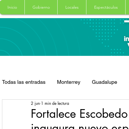
Inicio
Gobierno
Locales
Espectáculos
Todas las entradas
Monterrey
Guadalupe
2 jun
1 min de lectura
Santa Catarina
San Pedro Garza Garcia
Fortalece Escobedo
inaugura nuevo esp
Espectaculos
Clima
Principal
Salud