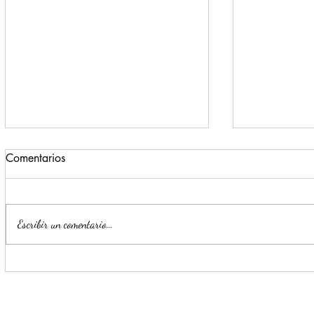
Comentarios
Escribir un comentario...
Para beneficio de las familias,
Monterrey i
Escobedo renueva espacios
parte de la
públicos
Seguridad y