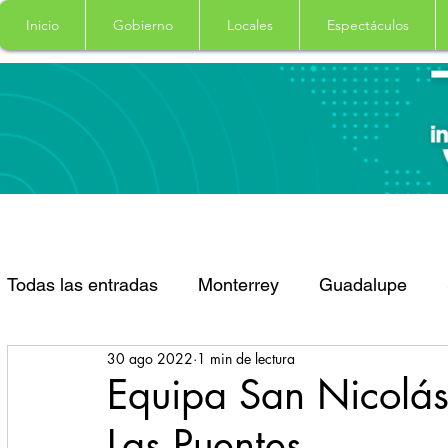
Inicio
Gobierno
Locales
Espectáculos
Todas las entradas
Monterrey
Guadalupe
30 ago 2022
1 min de lectura
Santa Catarina
San Pedro Garza Garcia
Equipa San Nicolás
Las Puentes
Espectaculos
Clima
Principal
Salud