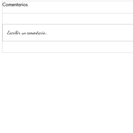
Comentarios
Escribir un comentario...
Impulsa Mijes 'Modo
Para benefi
Transformación', para que
Escobedo r
llegue a NL un Gobierno del
públicos
'Si'