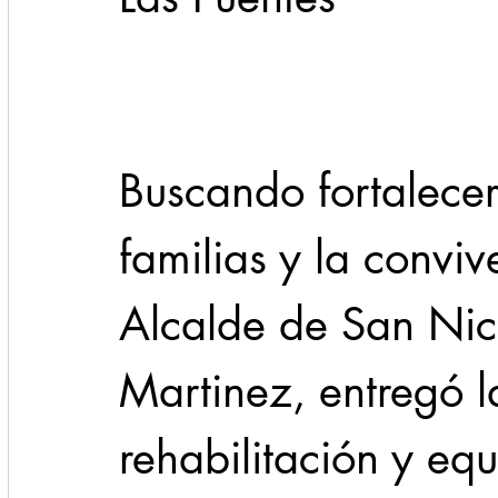
Cadereyta
Estado
Locales
Evidencia
Seguridad
Buscando fortalecer 
1 enero
31abr
familias y la conviv
Alcalde de San Nico
Martinez, entregó l
rehabilitación y eq