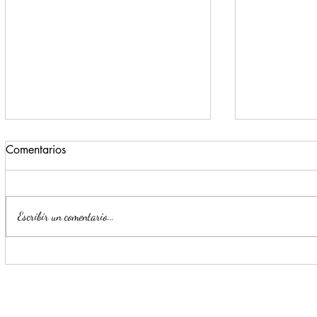
Comentarios
Escribir un comentario...
Monterrey registra un 72% de
Escobedo r
avance en la construcción del
generan pr
nuevo C4 Zona Sur