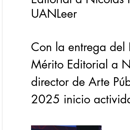
UANLeer
Cadereyta
Estado
Locales
Evidencia
Con la entrega del 
Seguridad
1 enero
31abr
Mérito Editorial a N
director de Arte Pú
2025 inicio activid