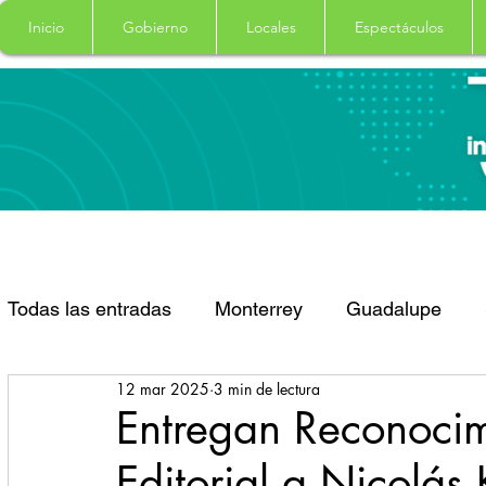
Inicio
Gobierno
Locales
Espectáculos
Todas las entradas
Monterrey
Guadalupe
12 mar 2025
3 min de lectura
Santa Catarina
San Pedro Garza Garcia
Entregan Reconocim
Editorial a Nicolás 
Espectaculos
Clima
Principal
Salud