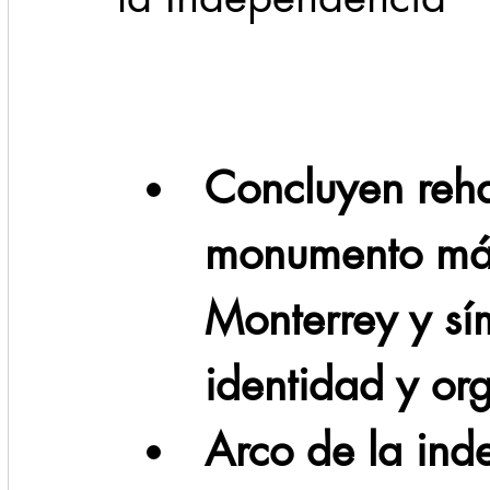
Cadereyta
Estado
Locales
Evidencia
Seguridad
1 enero
Concluyen rehab
31abr
monumento más
Monterrey y sí
identidad y org
Arco de la ind