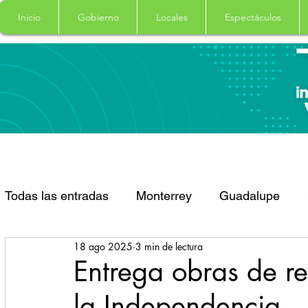
Inicio
Gobierno
Locales
Espectáculos
Todas las entradas
Monterrey
Guadalupe
18 ago 2025
3 min de lectura
Santa Catarina
San Pedro Garza Garcia
Entrega obras de re
la Independencia
Espectaculos
Clima
Principal
Salud