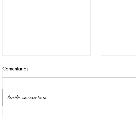
Comentarios
Escribir un comentario...
Últimos días para disfrutar la
Invita CONA
Copa de Arte Popular
Encuentro d
BANAMEX en MUNE
Cartografí