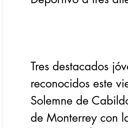
Cadereyta
Estado
Locales
Evidencia
Seguridad
1 enero
31abr
Tres destacados jóv
reconocidos este vi
Solemne de Cabildo
de Monterrey con la