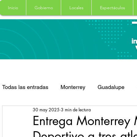
Inicio
Gobierno
Locales
Espectáculos
Todas las entradas
Monterrey
Guadalupe
30 may 2025
3 min de lectura
Santa Catarina
San Pedro Garza Garcia
Entrega Monterrey 
Deportivo a tres atl
Espectaculos
Clima
Principal
Salud