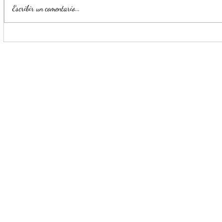
Escribir un comentario...
Lleva a cabo Monterrey
Honra San N
carrera 21K con temática
del clavadi
mundialista
Manuel Ce