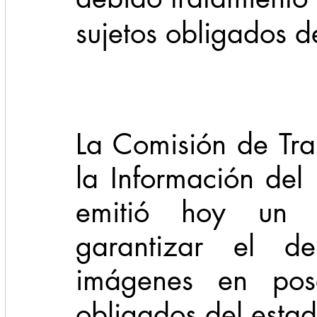
sujetos obligados 
Cadereyta
Estado
Locales
Evidencia
Seguridad
1 enero
31abr
La Comisión de Tra
la Información del
emitió hoy un 
garantizar el de
imágenes en pose
obligados del esta