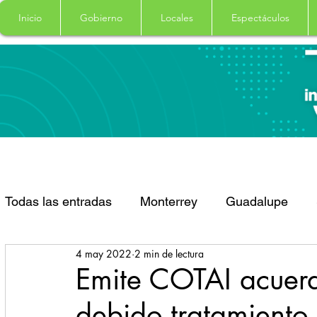
Inicio
Gobierno
Locales
Espectáculos
Todas las entradas
Monterrey
Guadalupe
4 may 2022
2 min de lectura
Santa Catarina
San Pedro Garza Garcia
Emite COTAI acuerd
debido tratamiento
Espectaculos
Clima
Principal
Salud