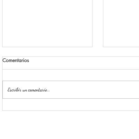
Comentarios
Escribir un comentario...
Llama Mijes activar 'Modo Si'
Impulsa Mi
para que llegue la
Transformac
transformación a Nuevo León
llegue a NL
'Si'