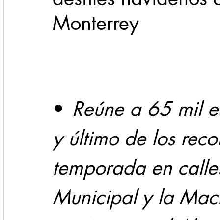
Monterrey
Cadereyta
Estado
Locales
Evidencia
Seguridad
1 enero
31abr
•	
Reúne a 65 mil e
y último de los reco
temporada en calles
Municipal y la Mac