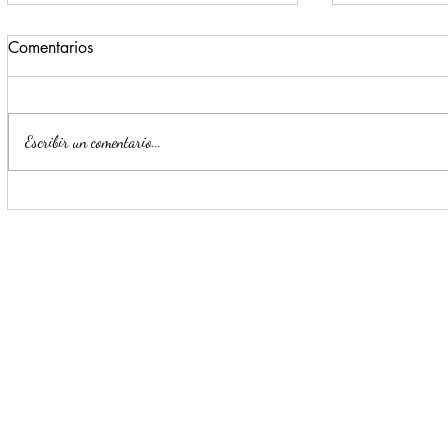
Comentarios
Escribir un comentario...
Monterrey registra un 72% de
Escobedo r
avance en la construcción del
generan pr
nuevo C4 Zona Sur