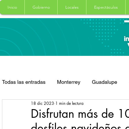
Inicio
Gobierno
Locales
Espectáculos
Todas las entradas
Monterrey
Guadalupe
18 dic 2023
1 min de lectura
Santa Catarina
San Pedro Garza Garcia
Disfrutan más de 1
desfiles navideños
Espectaculos
Clima
Principal
Salud