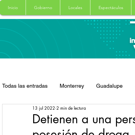
Inicio
Gobierno
Locales
Espectáculos
Todas las entradas
Monterrey
Guadalupe
13 jul 2022
2 min de lectura
Santa Catarina
San Pedro Garza Garcia
Detienen a una per
posesión de droga
Espectaculos
Clima
Principal
Salud