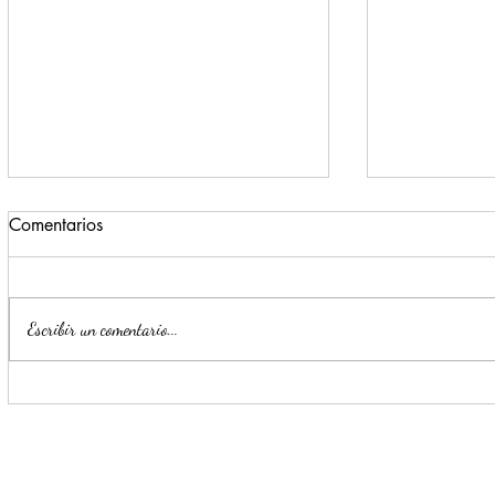
Comentarios
Escribir un comentario...
Llama Mijes activar 'Modo Si'
Impulsa Mi
para que llegue la
Transformac
transformación a Nuevo León
llegue a NL
'Si'