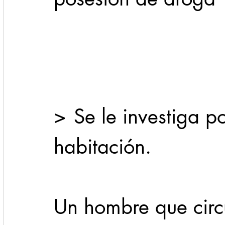
Cadereyta
Estado
Locales
Evidencia
Seguridad
1 enero
31abr
>	Se le investiga por robo a casa 
habitación.
Un hombre que circ