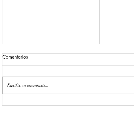
Comentarios
Escribir un comentario...
Estrategia Escudo permite
Llama Mijes
detención de cinco presuntos
transporte 
delincuentes en menos de 24
horas