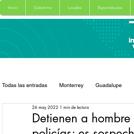
Inicio
Gobierno
Locales
Espectáculos
Todas las entradas
Monterrey
Guadalupe
26 may 2022
1 min de lectura
Santa Catarina
San Pedro Garza Garcia
Detienen a hombre 
policías; es sospec
Espectaculos
Clima
Principal
Salud