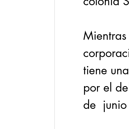
colonia 
Mientras 
corporaci
tiene un
por el de
de  junio