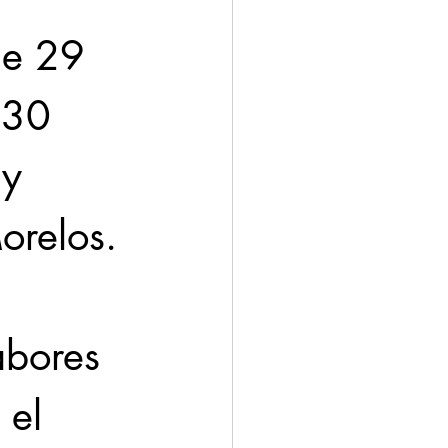
de 29 
:30 
y 
orelos. 
abores 
 el 