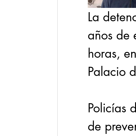
La detenc
años de e
horas, en
Palacio d
Policías 
de preven