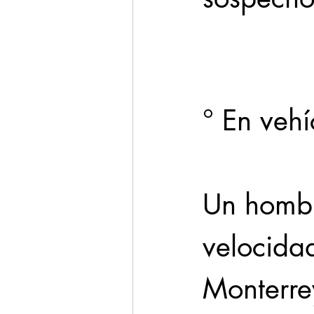
Cadereyta
Estado
Seguridad
° En vehí
1 enero
Un hombr
velocidad
Monterre