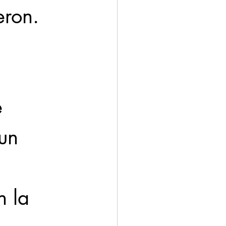
eron.
 
un 
 la 