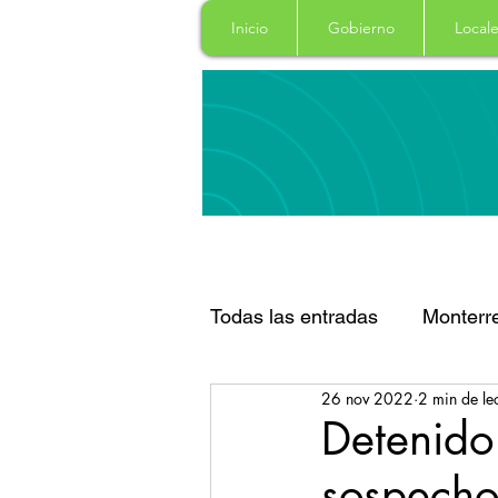
Inicio
Gobierno
Locale
Todas las entradas
Monterr
26 nov 2022
2 min de le
Santa Catarina
San Pe
Detenido
sospecho
Espectaculos
Clima