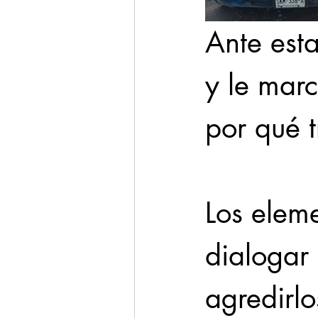
Ante esta
y le marc
por qué 
Los elem
dialogar
agredirl