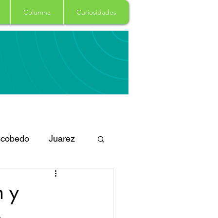
Columna
Curiosidades
cobedo
Juarez
eportes
Arte
n y
o
Garcia