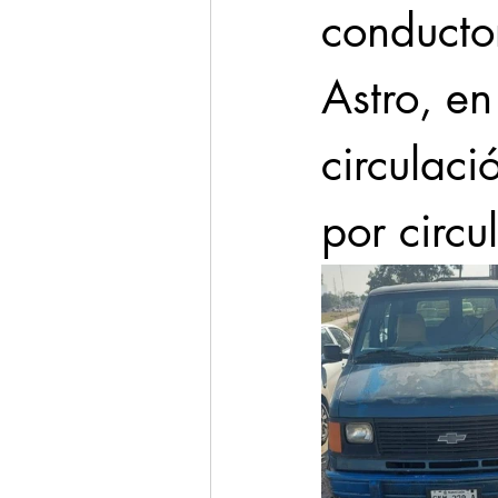
conducto
Astro, en
circulac
por circu