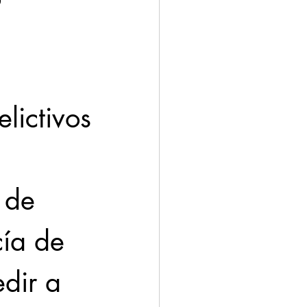
ación
Economía
lictivos
 de 
cía de 
dir a 