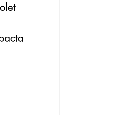
let 
 
pacta 
.