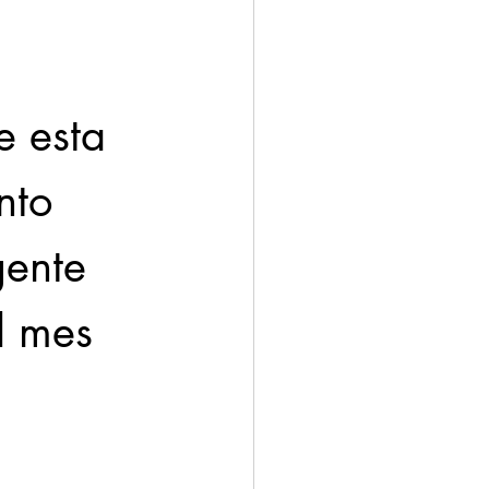
e esta 
nto 
gente 
l mes 