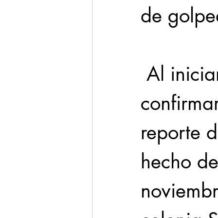
de golpea
 Al iniciar con las indagatorias, 
confirma
reporte d
hecho de
noviembr