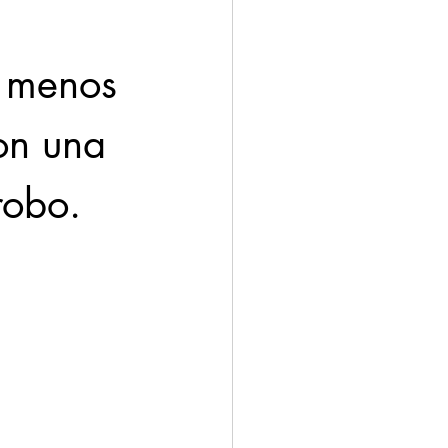
o menos 
on una 
robo.