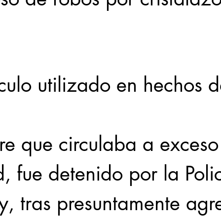
Locales
Evidencia
Elecciones2021NL
Educ
culo utilizado en hechos de
31abr
e que circulaba a exceso
, fue detenido por la Poli
y, tras presuntamente agre