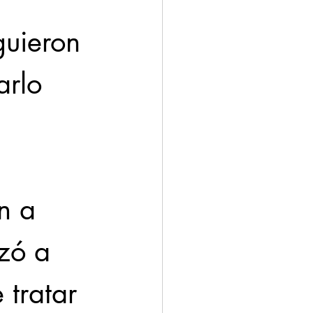
guieron 
arlo 
n a 
zó a 
tratar 