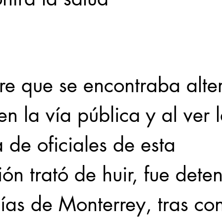
Locales
Evidencia
Elecciones2021NL
Educ
e que se encontraba alte
31abr
en la vía pública y al ver l
 de oficiales de esta 
ón trató de huir, fue deten
cías de Monterrey, tras co