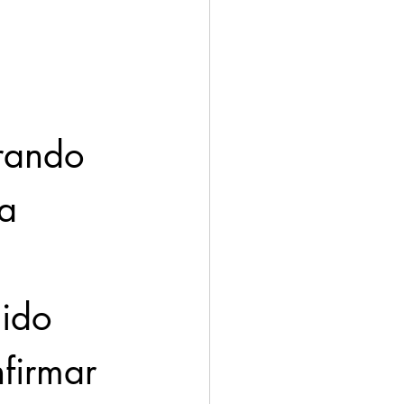
ación
Economía
rando 
a 
ido  
nfirmar 