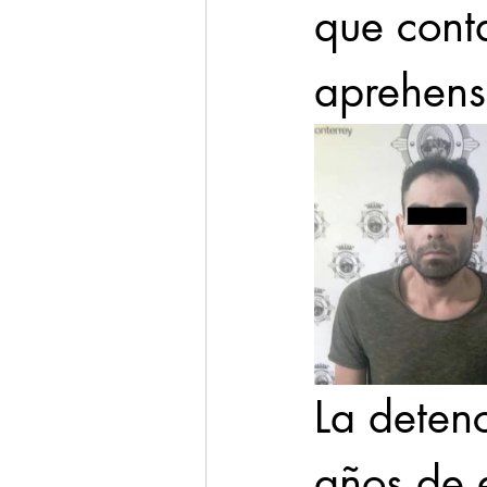
que cont
aprehensi
La deten
años de e