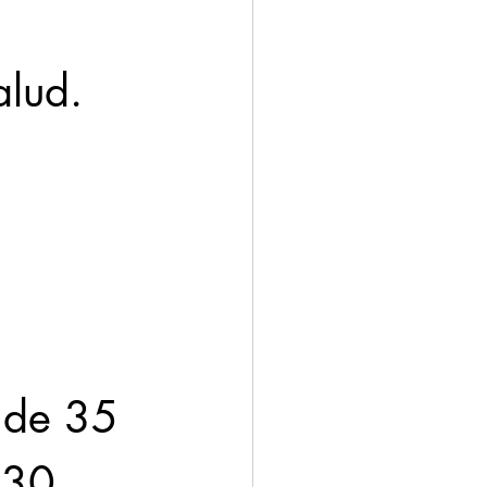
alud.
 de 35 
:30 