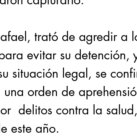
aron capturarlo.
afael, trató de agredir a l
 para evitar su detención, y
 su situación legal, se conf
a una orden de aprehensió
or  delitos contra la salud,
de este año.