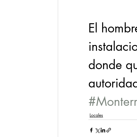
El hombre
instalaci
donde qu
autorida
#Monter
Locales