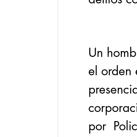
Cadereyta
Estado
Seguridad
Un hombr
1 enero
el orden 
presencia
corporaci
por  Poli