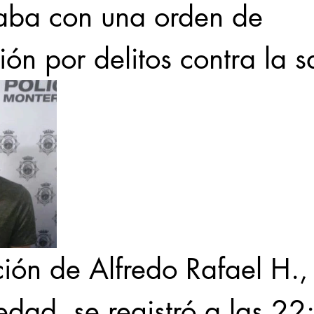
aba con una orden de 
ón por delitos contra la s
ción de Alfredo Rafael H.,
dad, se registró a las 22