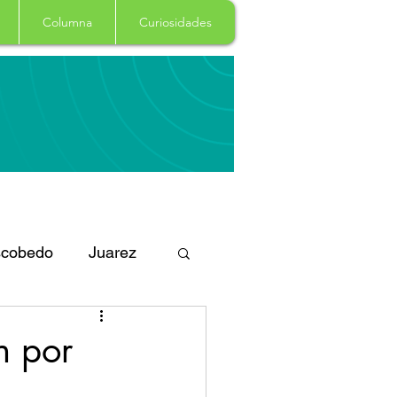
Columna
Curiosidades
cobedo
Juarez
eportes
Arte
n por
Garcia