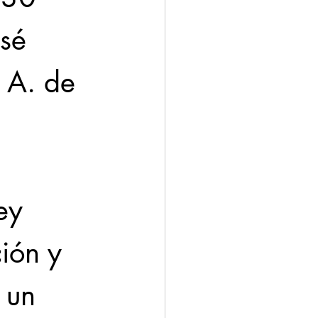
sé 
 A. de 
ey 
ión y 
 un 