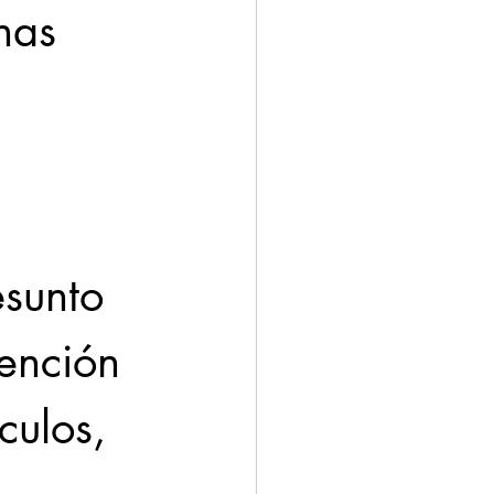
nas 
esunto 
ención 
culos, 