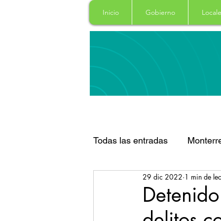
Inicio
Gobierno
Locale
Todas las entradas
Monterr
29 dic 2022
1 min de lec
Santa Catarina
San Pe
Detenido
delitos c
Espectaculos
Clima