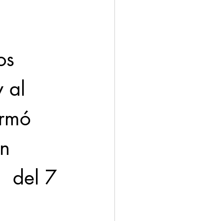
os 
 al 
irmó 
n 
  del 7 