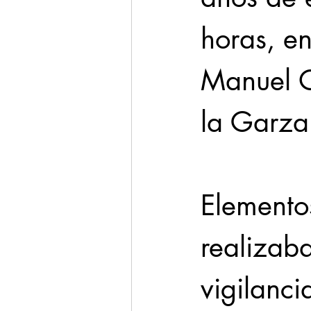
horas, e
Manuel O
la Garza
Elementos
realizaba
vigilanci