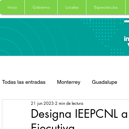
Inicio
Gobierno
Locales
Espectáculos
Todas las entradas
Monterrey
Guadalupe
21 jun 2023
2 min de lectura
Santa Catarina
San Pedro Garza Garcia
Designa IEEPCNL a t
Ejecutiva
Espectaculos
Clima
Principal
Salud