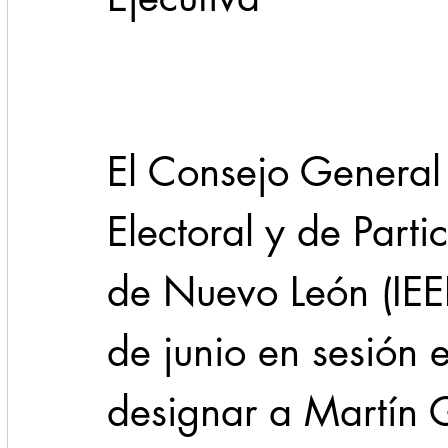
Cadereyta
Estado
Locales
Evidencia
Seguridad
El Consejo General d
1 enero
31abr
Electoral y de Part
de Nuevo León (IEE
de junio en sesión e
designar a Martín