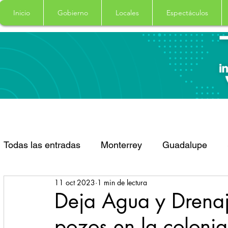
Inicio
Gobierno
Locales
Espectáculos
Todas las entradas
Monterrey
Guadalupe
11 oct 2023
1 min de lectura
Santa Catarina
San Pedro Garza Garcia
Deja Agua y Drenaj
pozos en la coloni
Espectaculos
Clima
Principal
Salud