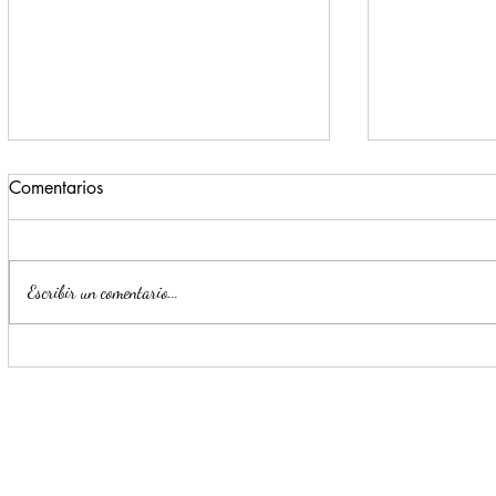
Comentarios
Escribir un comentario...
Estrategia Escudo permite
Llama Mijes
detención de cinco presuntos
transporte 
delincuentes en menos de 24
horas