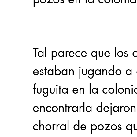
Cadereyta
Estado
Locales
Evidencia
Seguridad
Tal parece que los
1 enero
31abr
estaban jugando a 
fuguita en la coloni
encontrarla dejaron
chorral de pozos q