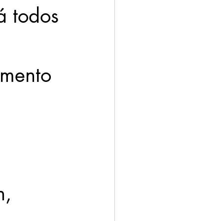
á todos 
omento 
 
, 