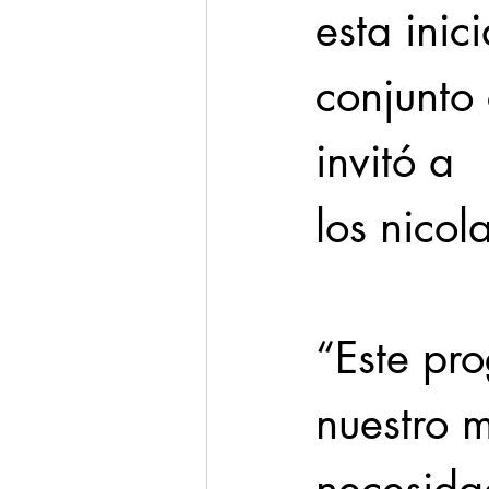
esta inic
conjunto 
invitó a
los nicol
“Este pr
nuestro m