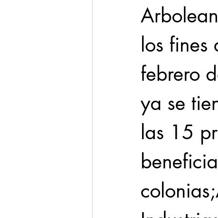
Arbolean
los fine
febrero 
ya se ti
las 15 p
beneficia
colonias