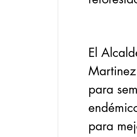
Cadereyta
Estado
Seguridad
El Alcald
1 enero
Martinez
para sem
endémico
para mejo