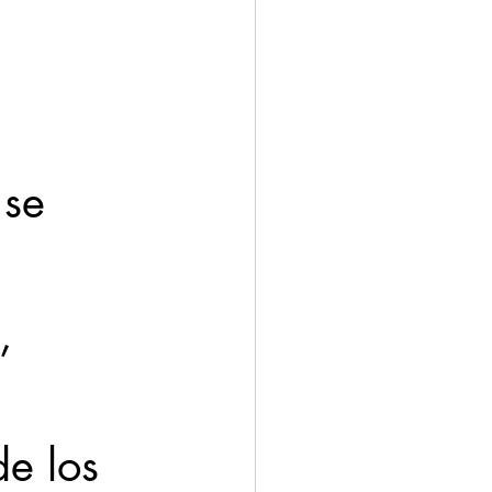
se 
, 
e los 