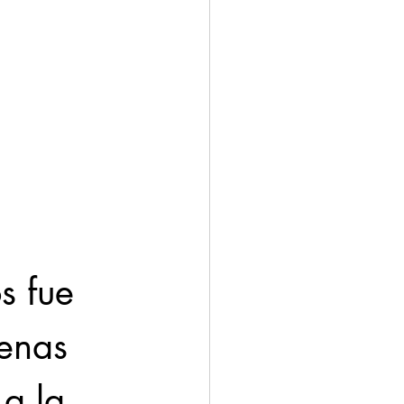
s fue 
cenas 
a la 