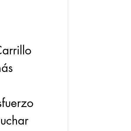
ación
Economía
rrillo 
ás 
fuerzo 
luchar 