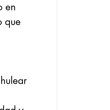
o en 
o que 
hulear 