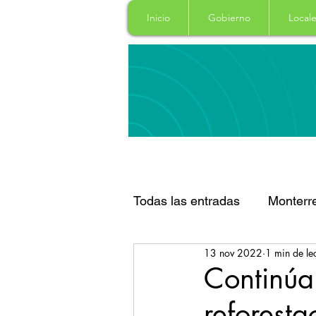
Inicio
Gobierno
Locale
Todas las entradas
Monterr
13 nov 2022
1 min de le
Santa Catarina
San Pe
Continúa
reforesta
Espectaculos
Clima