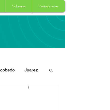
Columna
Curiosidades
cobedo
Juarez
eportes
Arte
Garcia