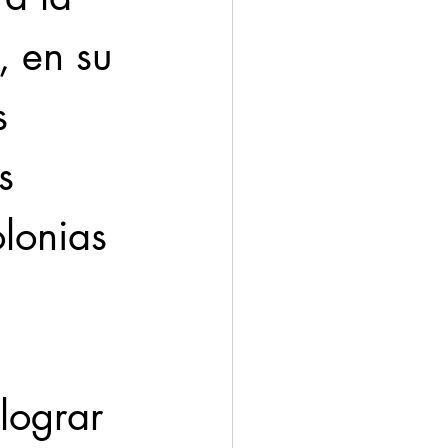
 en su 
s 
s 
lonias 
lograr 