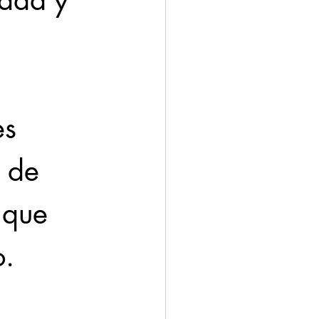
udad y 
 
es 
 de 
 que 
o.