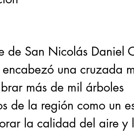
Locales
Evidencia
Elecciones2021NL
Educ
e de San Nicolás Daniel Ca
31abr
 encabezó una cruzada m
brar más de mil árboles 
s de la región como un es
rar la calidad del aire y 