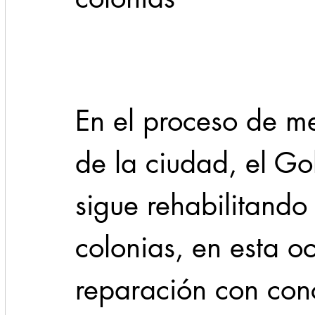
Cadereyta
Estado
Locales
Evidencia
Seguridad
En el proceso de me
1 enero
31abr
de la ciudad, el G
sigue rehabilitando 
colonias, en esta oc
reparación con conc