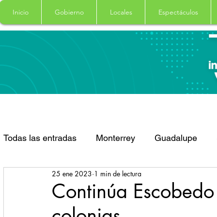
Inicio
Gobierno
Locales
Espectáculos
Todas las entradas
Monterrey
Guadalupe
25 ene 2023
1 min de lectura
Santa Catarina
San Pedro Garza Garcia
Continúa Escobedo 
colonias
Espectaculos
Clima
Principal
Salud