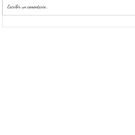
Escribir un comentario...
Monterrey registra un 72% de
Escobedo r
avance en la construcción del
generan pr
nuevo C4 Zona Sur