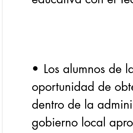
Cadereyta
Estado
Locales
Evidencia
Seguridad
1 enero
31abr
•	Los alumnos de la institución tendrán 
oportunidad de obt
dentro de la admini
gobierno local apro