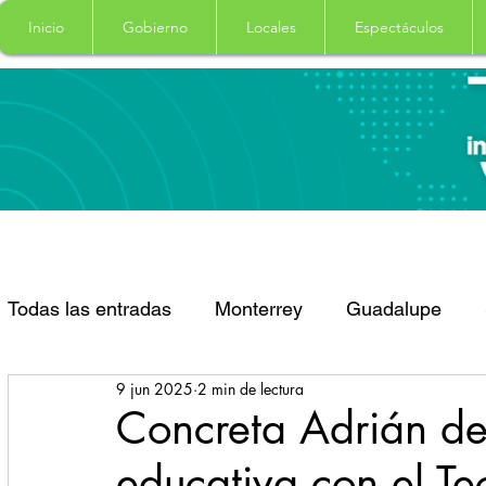
Inicio
Gobierno
Locales
Espectáculos
Todas las entradas
Monterrey
Guadalupe
9 jun 2025
2 min de lectura
Santa Catarina
San Pedro Garza Garcia
Concreta Adrián de
educativa con el T
Espectaculos
Clima
Principal
Salud