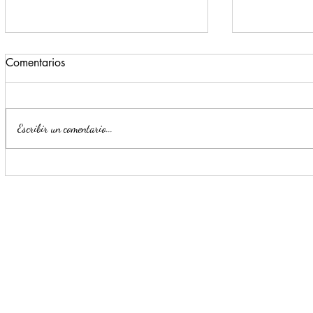
Comentarios
Escribir un comentario...
Impulsa Mijes 'Modo
Para benefi
Transformación', para que
Escobedo r
llegue a NL un Gobierno del
públicos
'Si'