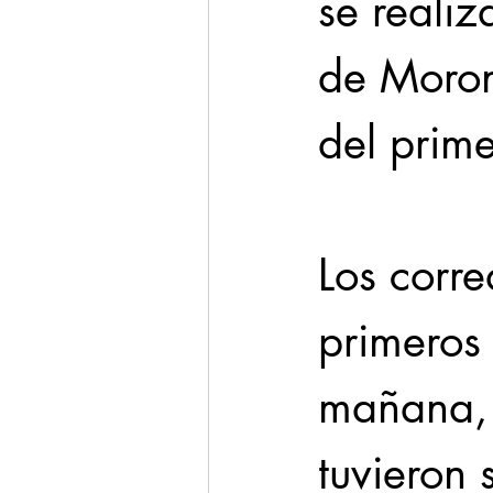
se realiz
de Morone
del prim
Los corre
primeros 
mañana, 
tuvieron 