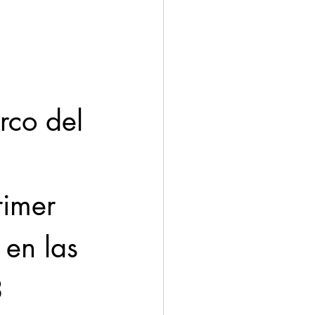
ación
Economía
rco del 
 
rimer 
en las 
3 