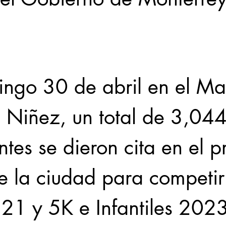
Locales
Evidencia
Elecciones2021NL
Educ
ingo 30 de abril en el Ma
31abr
a Niñez, un total de 3,044
ntes se dieron cita en el p
e la ciudad para competir 
 21 y 5K e Infantiles 202