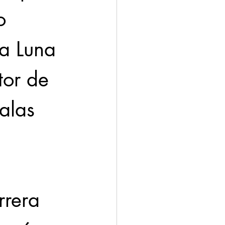
o 
a Luna 
or de 
alas 
rrera 