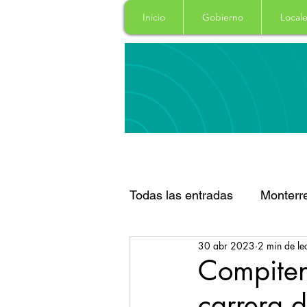
Inicio
Gobierno
Locale
Todas las entradas
Monterr
30 abr 2023
2 min de le
Santa Catarina
San Pe
Compiten
carrera 
Espectaculos
Clima