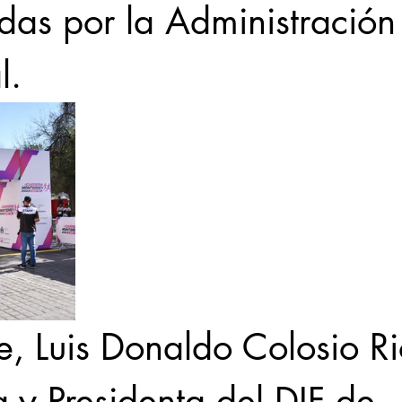
das por la Administración
l.
e, Luis Donaldo Colosio Ri
 y Presidenta del DIF de 