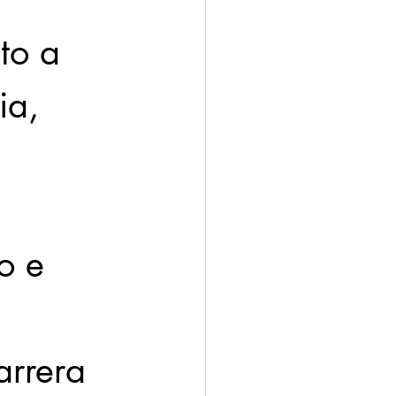
to a 
ia, 
o e 
 
arrera 