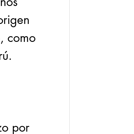
nos 
origen 
o, como 
ú. 
zo por 