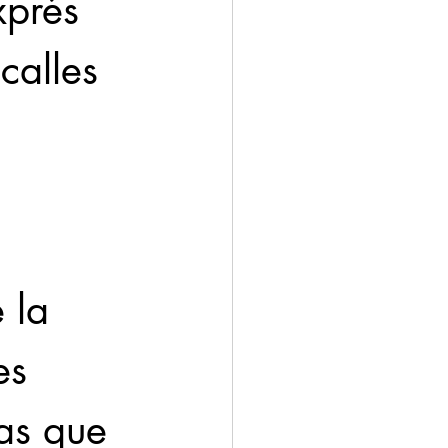
xprés 
calles 
 la 
es 
las que 