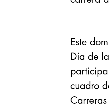
Cadereyta
Estado
Seguridad
Este dom
1 enero
Día de l
participa
cuadro d
Carreras