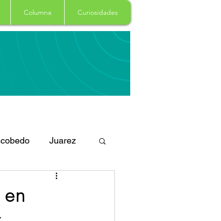
Columna
Curiosidades
cobedo
Juarez
eportes
Arte
 en
y
Garcia