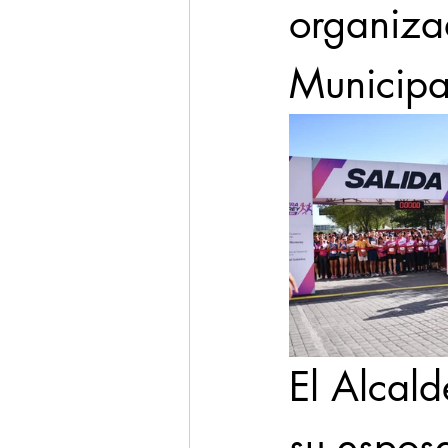
organiza
Municipa
El Alcald
su esposa