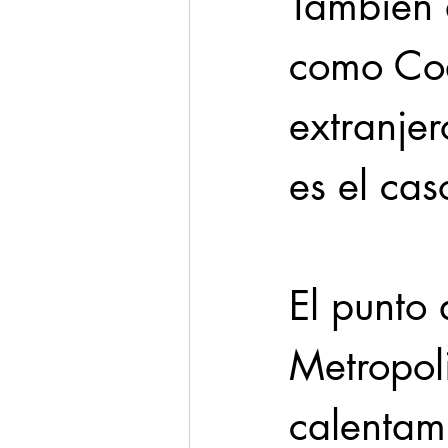
También 
como Coa
extranjer
es el cas
El punto 
Metropoli
calentam