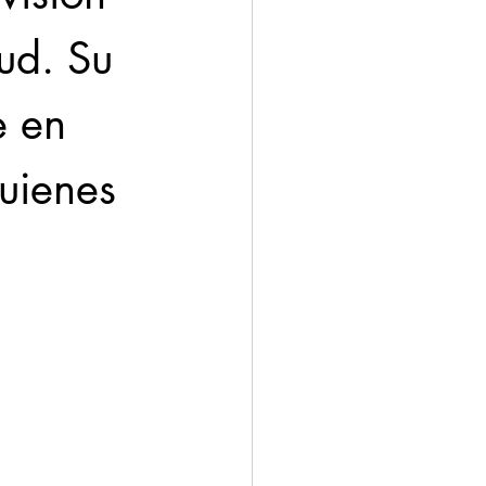
ud. Su 
e en 
uienes 