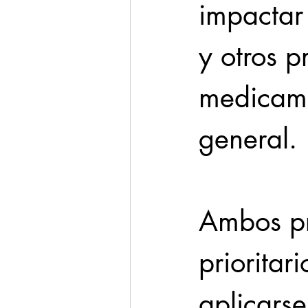
impactar 
y otros p
medicame
general.
Ambos pr
prioritar
aplicarse