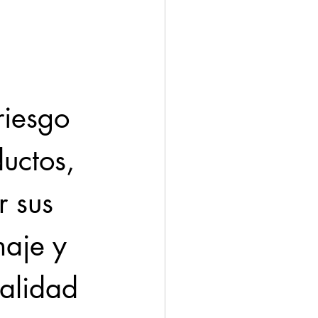
riesgo 
uctos, 
 sus 
aje y 
alidad 