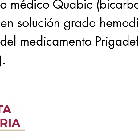
ivo médico Quabic (bicarb
en solución grado hemodiá
e del medicamento Prigadef
).