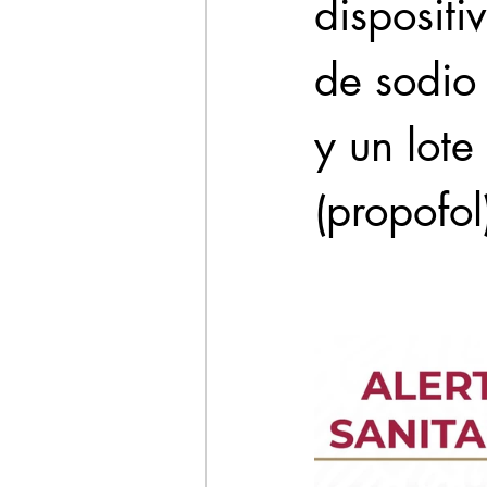
disposit
de sodio 
y un lot
(propofol