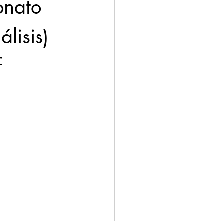
onato 
lisis) 
 