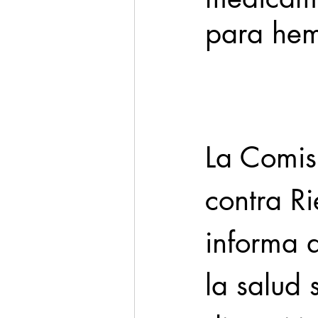
para hem
Cadereyta
Estado
Seguridad
1 enero
La Comisi
contra Ri
informa a
la salud 