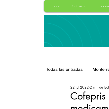
Inicio
Gobierno
Locale
Todas las entradas
Monterr
22 jul 2022
2 min de lec
Santa Catarina
San Pe
Cofepris 
medicame
Espectaculos
Clima