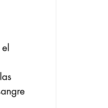
el 
 
las 
sangre 