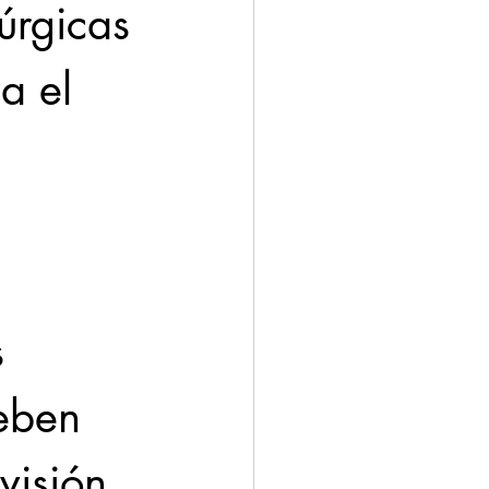
úrgicas 
a el 
 
eben 
visión 