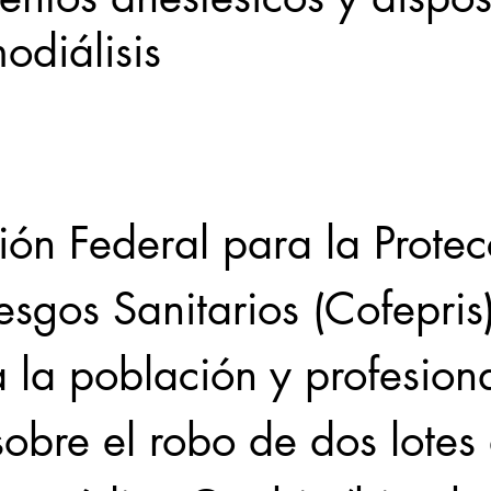
odiálisis
Locales
Evidencia
Elecciones2021NL
Educ
31abr
ón Federal para la Protec
esgos Sanitarios (Cofepris)
 la población y profesion
sobre el robo de dos lotes 