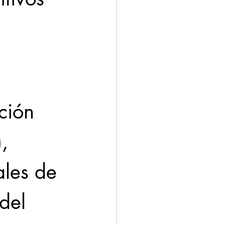
ación
Economía
ción 
, 
ales de 
del 