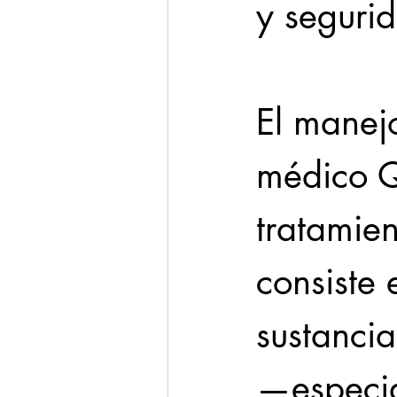
y seguri
El manejo
médico Q
tratamien
consiste 
sustancia
—especia