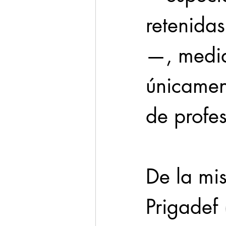
retenidas
—, median
únicament
de profes
De la mi
Prigadef