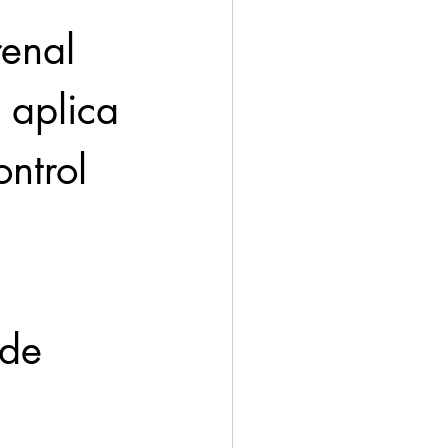
renal
 aplica 
ntrol 
 de 