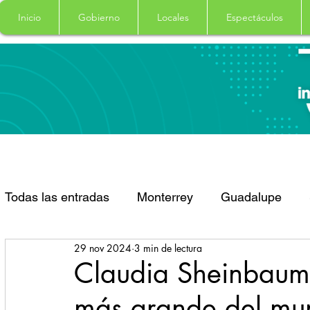
Inicio
Gobierno
Locales
Espectáculos
Todas las entradas
Monterrey
Guadalupe
29 nov 2024
3 min de lectura
Santa Catarina
San Pedro Garza Garcia
Claudia Sheinbaum
más grande del mu
Espectaculos
Clima
Principal
Salud