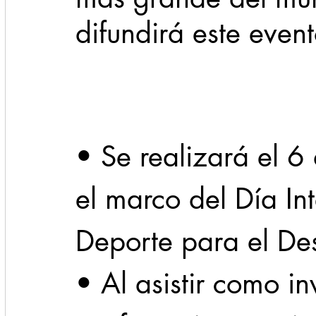
difundirá este even
Cadereyta
Estado
Locales
Evidencia
Seguridad
1 enero
31abr
• Se realizará el 6
el marco del Día In
Deporte para el Des
• Al asistir como in