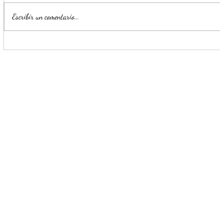
Escribir un comentario...
Convierten a Escobedo en
Planta Mont
macro pulmón urbano
nativos en 
Sáenz