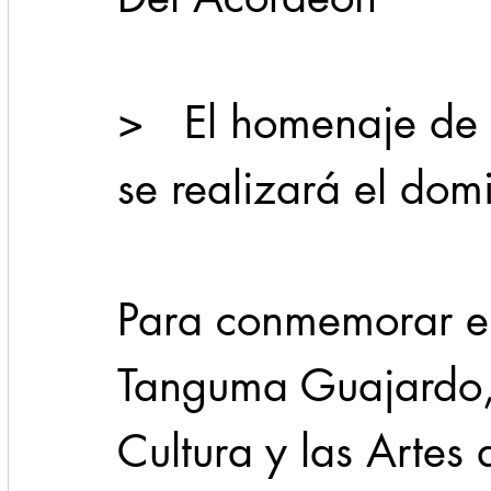
Cadereyta
Estado
Locales
Evidencia
>   El homenaje de
Seguridad
se realizará el do
1 enero
31abr
Para conmemorar el
Tanguma Guajardo, 
Cultura y las Artes