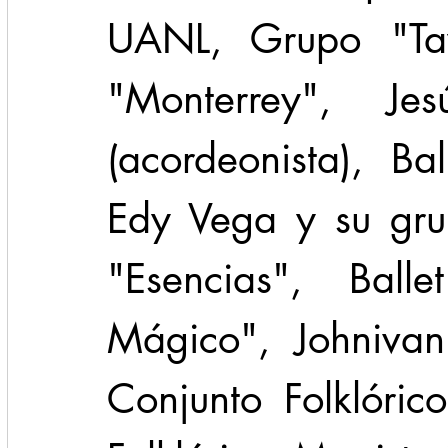
UANL, Grupo "Taye
"Monterrey", Jes
(acordeonista), Bal
Edy Vega y su gru
"Esencias", Balle
Mágico", Johnivan 
Conjunto Folklóric