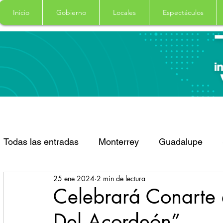
Inicio
Gobierno
Locales
Espectáculos
Todas las entradas
Monterrey
Guadalupe
25 ene 2024
2 min de lectura
Santa Catarina
San Pedro Garza Garcia
Celebrará Conarte 
Del Acordeón”
Espectaculos
Clima
Principal
Salud