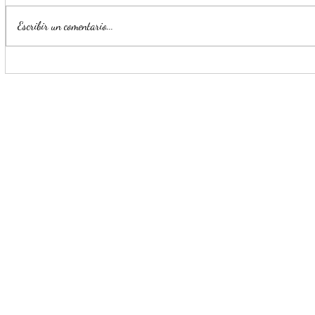
Escribir un comentario...
Últimos días para disfrutar la
Invita CONA
Copa de Arte Popular
Encuentro d
BANAMEX en MUNE
Cartografí