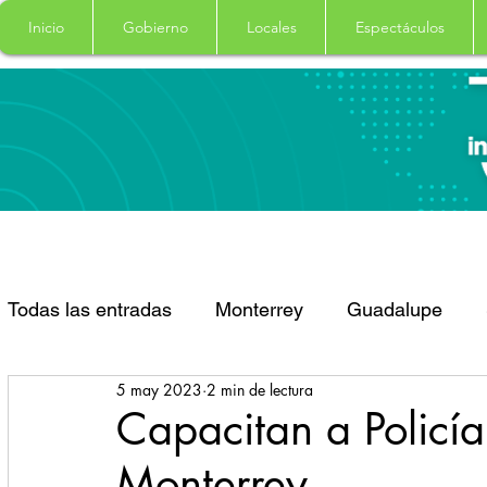
Inicio
Gobierno
Locales
Espectáculos
Todas las entradas
Monterrey
Guadalupe
5 may 2023
2 min de lectura
Santa Catarina
San Pedro Garza Garcia
Capacitan a Policía 
Monterrey
Espectaculos
Clima
Principal
Salud