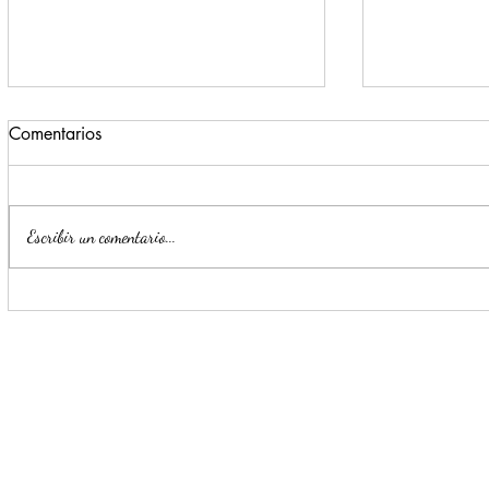
Comentarios
Escribir un comentario...
Para beneficio de las familias,
Monterrey i
Escobedo renueva espacios
parte de la
públicos
Seguridad y
Ciudadana