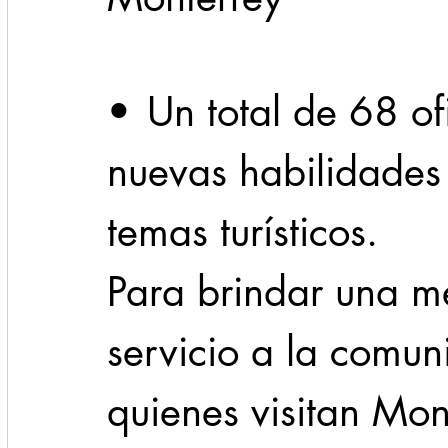
Cadereyta
Estado
Locales
Evidencia
•	Un total de 68 oficiales aprendieron 
Seguridad
nuevas habilidades 
1 enero
31abr
temas turísticos.
Para brindar una me
servicio a la comun
quienes visitan Mon