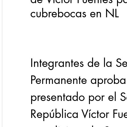
cubrebocas en NL
Cadereyta
Estado
Locales
Evidencia
Seguridad
1 enero
31abr
Integrantes de la 
Permanente aprobar
presentado por el S
República Víctor Fue