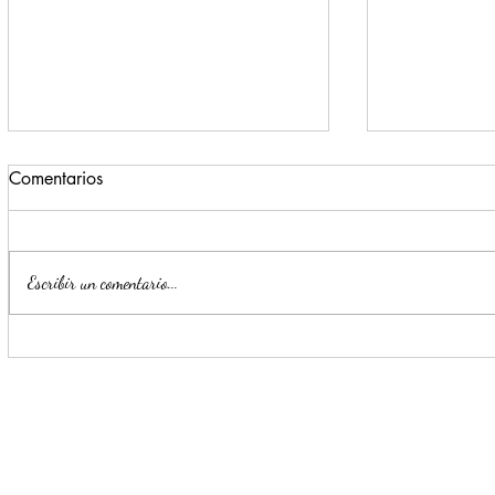
Comentarios
Escribir un comentario...
Para beneficio de las familias,
Monterrey i
Escobedo renueva espacios
parte de la
públicos
Seguridad y
Ciudadana