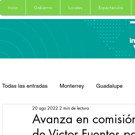
Inicio
Gobierno
Locales
Espectáculos
Todas las entradas
Monterrey
Guadalupe
20 ago 2022
2 min de lectura
Santa Catarina
San Pedro Garza Garcia
Avanza en comisió
de Victor Fuentes p
Espectaculos
Clima
Principal
Salud