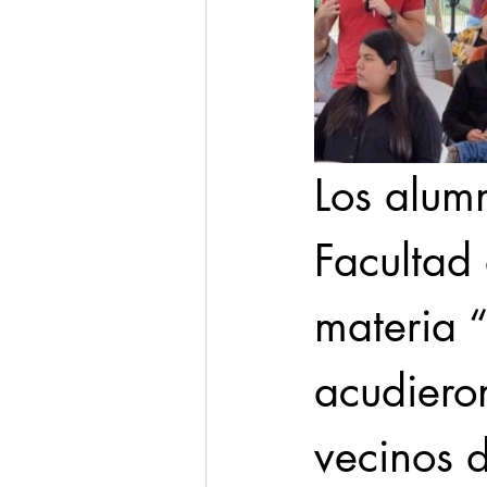
Los alum
Facultad 
materia “
acudieron
vecinos d