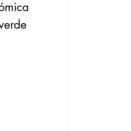
nómica 
verde 