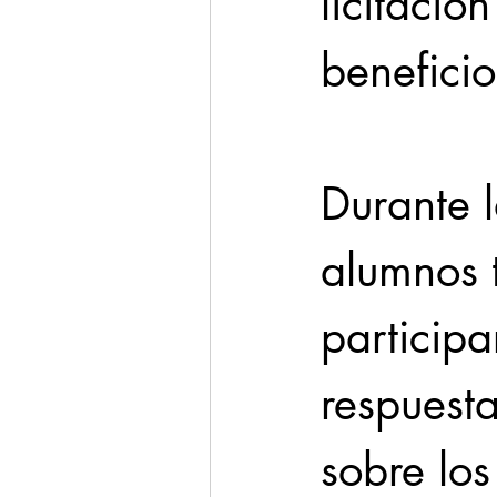
licitació
benefici
Durante 
alumnos 
participa
respuest
sobre los