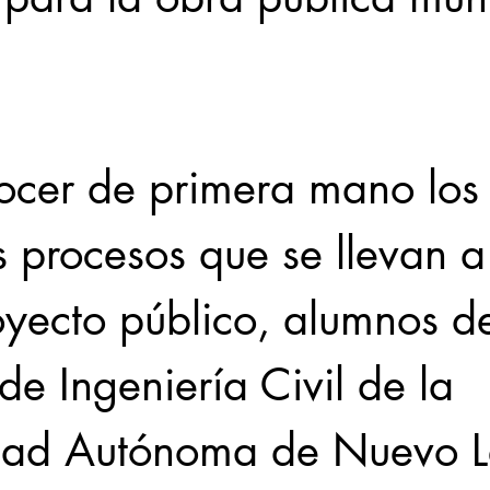
Locales
Evidencia
Elecciones2021NL
Educ
ocer de primera mano los
31abr
s procesos que se llevan 
oyecto público, alumnos de
de Ingeniería Civil de la 
dad Autónoma de Nuevo L