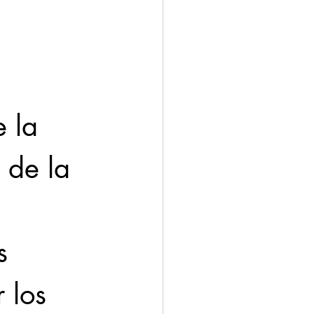
 la 
 de la 
s 
 los 