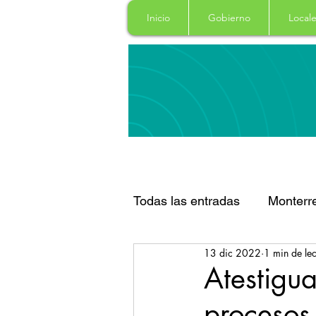
Inicio
Gobierno
Locale
Todas las entradas
Monterr
13 dic 2022
1 min de lec
Santa Catarina
San Pe
Atestigua
procesos
Espectaculos
Clima