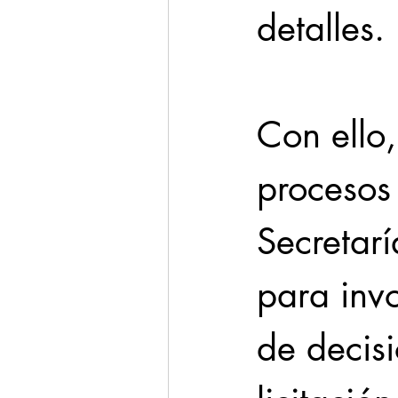
detalles.
Con ello,
procesos
Secretarí
para invo
de decis