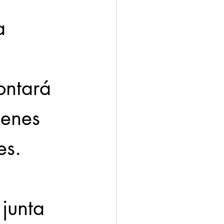
a 
ontará 
ienes 
es.
junta 