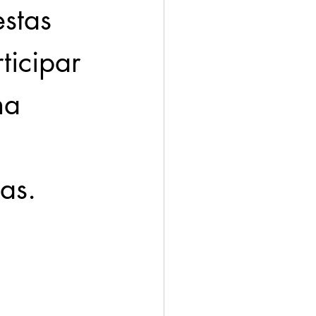
stas 
icipar 
na 
as.