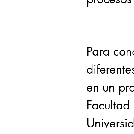
Cadereyta
Estado
Seguridad
Para con
1 enero
diferente
en un pr
Facultad 
Universi