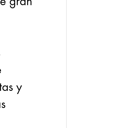
de gran 
 
 
tas y 
s 