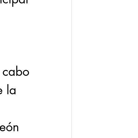
ación
Economía
 
a cabo 
 la 
eón 