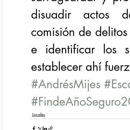
disuadir actos de
comisión de delitos 
e identificar los s
establecer ahí fuer
#AndrésMijes
#Esc
#FindeAñoSeguro
Locales