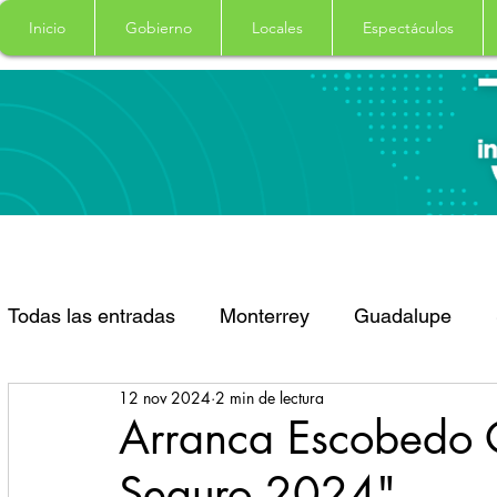
Inicio
Gobierno
Locales
Espectáculos
Todas las entradas
Monterrey
Guadalupe
12 nov 2024
2 min de lectura
Santa Catarina
San Pedro Garza Garcia
Arranca Escobedo 
Seguro 2024"
Espectaculos
Clima
Principal
Salud