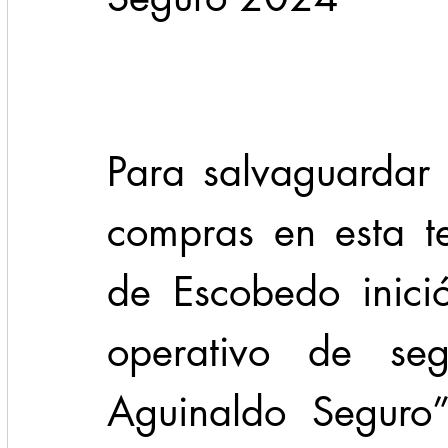
Cadereyta
Estado
Locales
Evidencia
Seguridad
Para salvaguardar 
1 enero
31abr
compras en esta t
de Escobedo inici
operativo de seg
Aguinaldo Seguro”