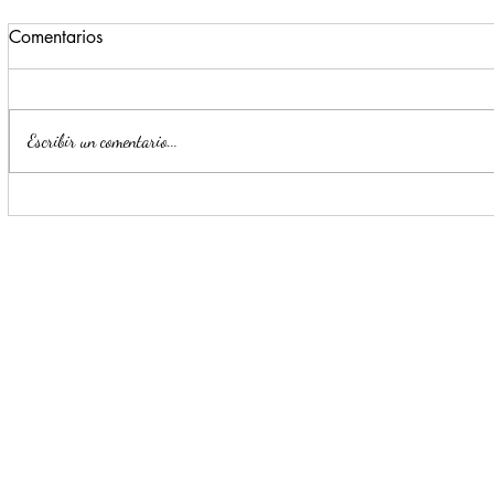
Comentarios
Escribir un comentario...
Impulsa Mijes 'Modo
Para benefi
Transformación', para que
Escobedo r
llegue a NL un Gobierno del
públicos
'Si'