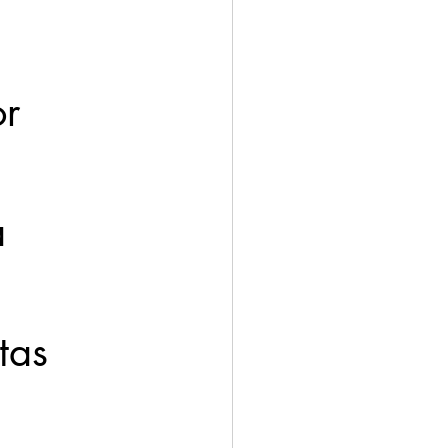
ación
Economía
r 
 
a 
tas 