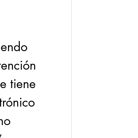
iendo 
tención 
e tiene 
trónico 
no 