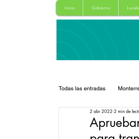
Inicio
Gobierno
Locale
Todas las entradas
Monterr
2 abr 2022
2 min de lect
Santa Catarina
San Pe
Aprueban
para tra
Espectaculos
Clima