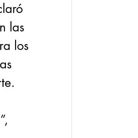
laró 
 las 
ra los 
las 
te.
”, 