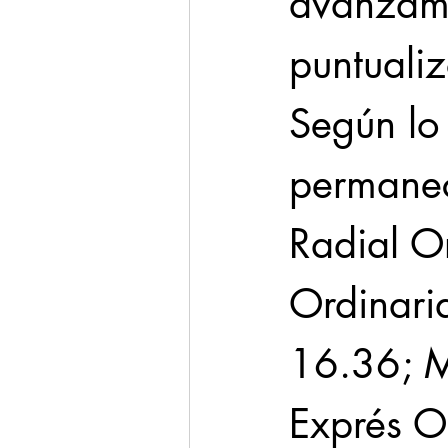
avanzamo
puntualiz
Según lo 
permanec
Radial Or
Ordinari
16.36; M
Exprés O