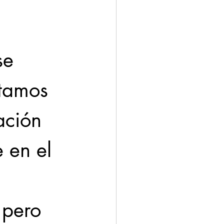
se 
tamos 
ación 
 en el 
 pero 