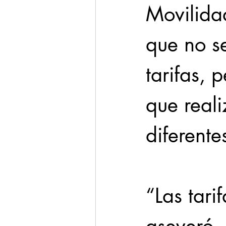
Movilida
que no s
tarifas, 
que reali
diferent
“Las tari