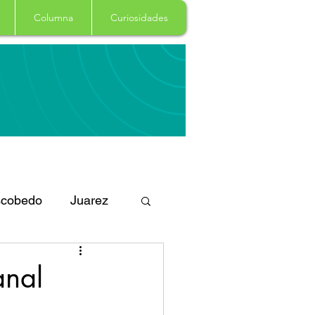
Columna
Curiosidades
cobedo
Juarez
eportes
Arte
anal
Garcia