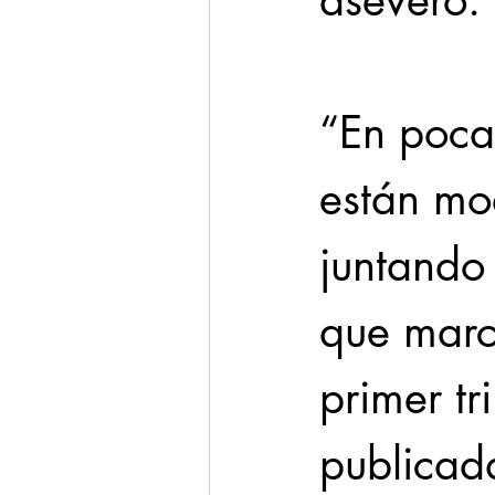
aseveró.
“En pocas
están mo
juntando
que marca
primer tr
publicada