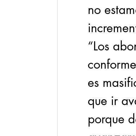
no estam
increment
“Los abo
conforme
es masifi
que ir a
porque d