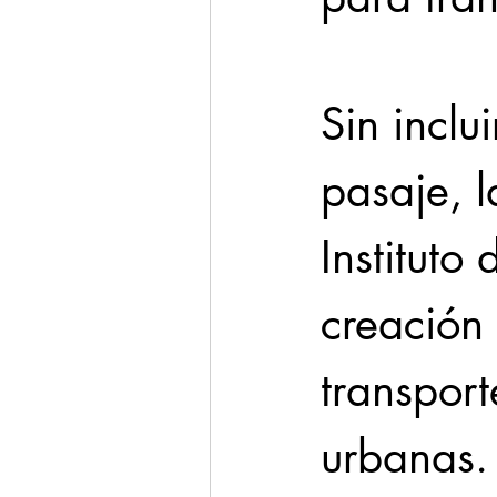
Cadereyta
Estado
Sin inclu
Seguridad
pasaje, l
1 enero
Instituto
creación
transport
urbanas.