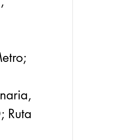
, 
etro; 
naria, 
; Ruta 
 