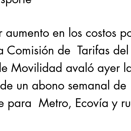
Locales
Evidencia
Elecciones2021NL
Educ
ir aumento en los costos po
a Comisión de  Tarifas del
31abr
 de Movilidad avaló ayer l
 de un abono semanal de 
e para  Metro, Ecovía y ru