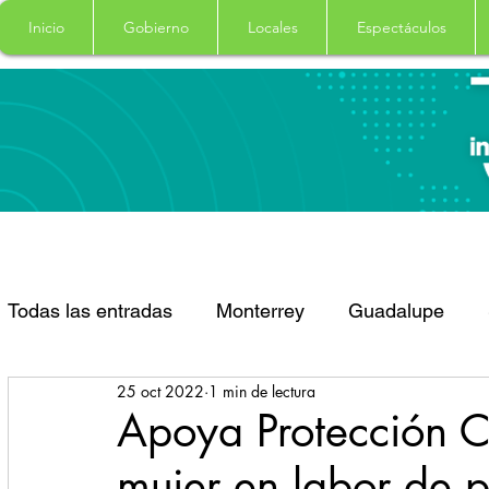
Inicio
Gobierno
Locales
Espectáculos
Todas las entradas
Monterrey
Guadalupe
25 oct 2022
1 min de lectura
Santa Catarina
San Pedro Garza Garcia
Apoya Protección C
mujer en labor de p
Espectaculos
Clima
Principal
Salud