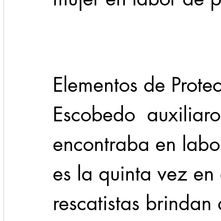
Cadereyta
Estado
Locales
Evidencia
Seguridad
Elementos de Protec
1 enero
31abr
Escobedo  auxiliaro
encontraba en labor
es la quinta vez en 
rescatistas brindan