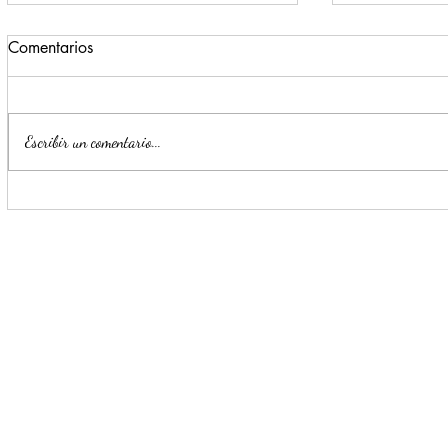
Comentarios
Escribir un comentario...
Convierten a Escobedo en
Planta Mont
macro pulmón urbano
nativos en 
Sáenz