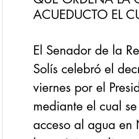
ACUEDUCTO EL CU
Cadereyta
Estado
Locales
Evidencia
El Senador de la Re
Seguridad
1 enero
31abr
Solís celebró el dec
viernes por el Pres
mediante el cual se
acceso al agua en 