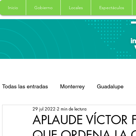
Inicio
Gobierno
Locales
Espectáculos
Todas las entradas
Monterrey
Guadalupe
29 jul 2022
2 min de lectura
Santa Catarina
San Pedro Garza Garcia
APLAUDE VÍCTOR 
QUE ORDENA LA 
Espectaculos
Clima
Principal
Salud