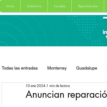
Inicio
Gobierno
Locales
Espectáculos
Todas las entradas
Monterrey
Guadalupe
10 ene 2024
1 min de lectura
Santa Catarina
San Pedro Garza Garcia
Anuncian reparació
Espectaculos
Clima
Principal
Salud