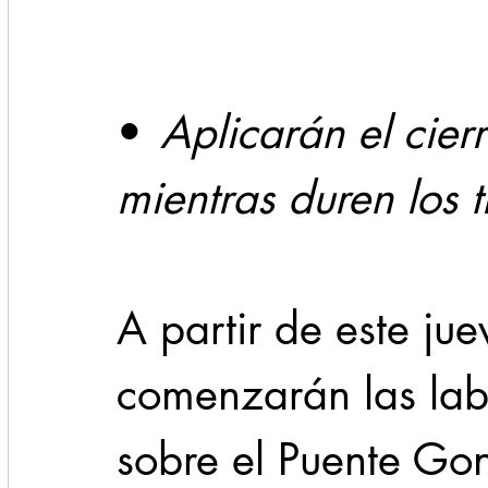
Cadereyta
Estado
Locales
Evidencia
•	
Aplicarán el cierr
Seguridad
1 enero
31abr
mientras duren los t
A partir de este ju
comenzarán las lab
sobre el Puente Gonz