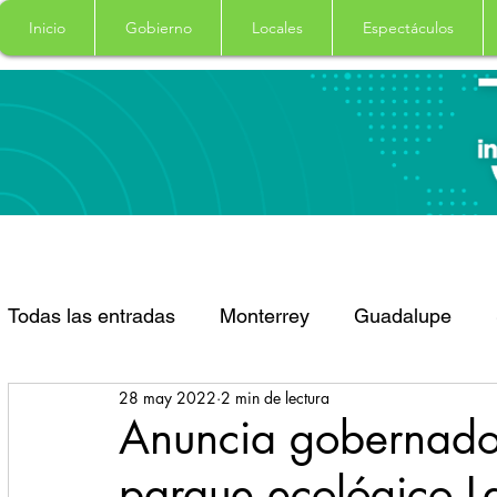
Inicio
Gobierno
Locales
Espectáculos
Todas las entradas
Monterrey
Guadalupe
28 may 2022
2 min de lectura
Santa Catarina
San Pedro Garza Garcia
Anuncia gobernador
parque ecológico L
Espectaculos
Clima
Principal
Salud