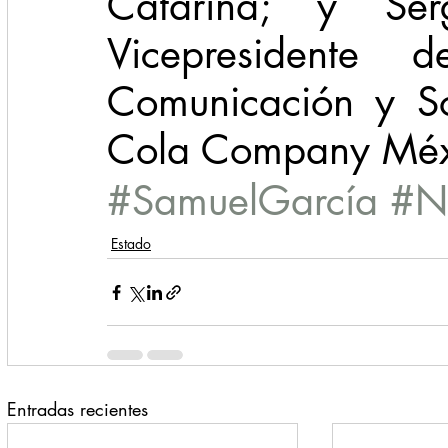
Catarina; y Ser
Vicepresidente d
Comunicación y So
Cola Company Méxic
#SamuelGarcía
#N
Estado
Entradas recientes