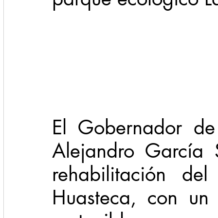
Cadereyta
Estado
Locales
Evidencia
Seguridad
1 enero
31abr
El Gobernador de
Alejandro García 
rehabilitación de
Huasteca, con un 