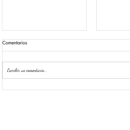
Comentarios
Escribir un comentario...
Estrategia Escudo permite
Llama Mijes
detención de cinco presuntos
transporte 
delincuentes en menos de 24
horas