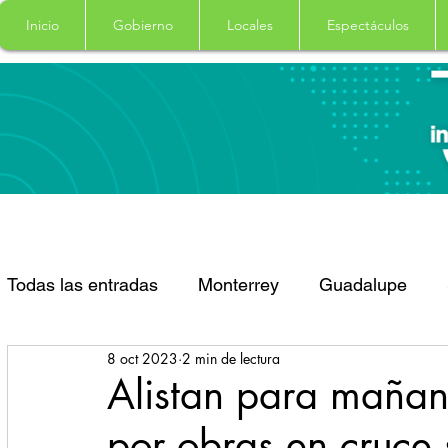
Inicio
Gobierno
Locales
Espectáculos
Todas las entradas
Monterrey
Guadalupe
8 oct 2023
2 min de lectura
Santa Catarina
San Pedro Garza Garcia
Alistan para mañana
por obras en cruce 
Espectaculos
Clima
Principal
Salud