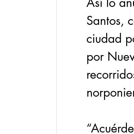
Así lo a
Santos, c
ciudad p
por Nuevo
recorrido
norponien
“Acuérde