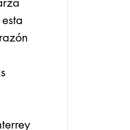
arza 
 esta 
orazón 
s 
terrey 