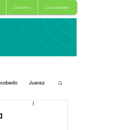
Columna
Curiosidades
cobedo
Juarez
eportes
Arte
a
Garcia