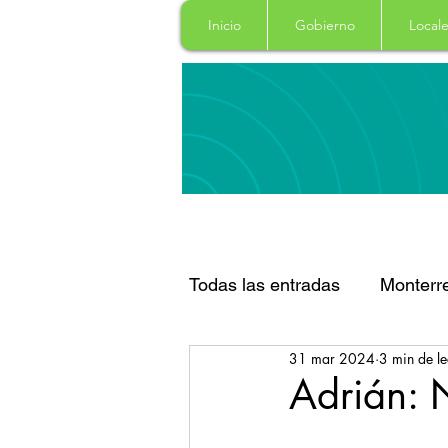
Inicio
Gobierno
Locale
Todas las entradas
Monterr
31 mar 2024
3 min de le
Santa Catarina
San Pe
Adrián:
Espectaculos
Clima