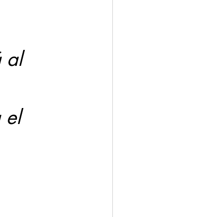
ación
Economía
 el 
 