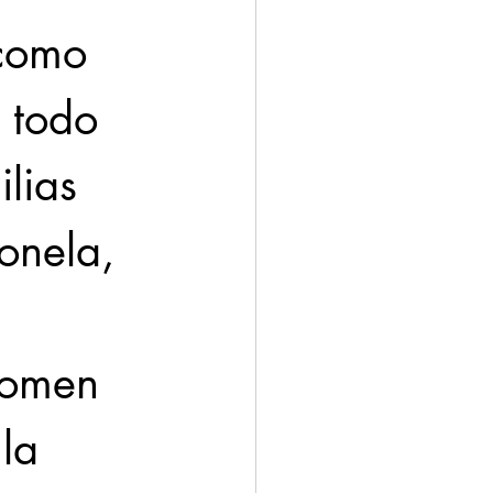
como 
 todo 
lias 
onela, 
tomen 
la 