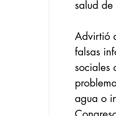
salud de
Advirtió
falsas in
sociales 
problema
agua o in
Congreso