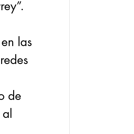
ey”.  
en las 
 redes 
o de 
 al 
.