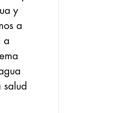
ua y 
mos a 
 a 
tema 
 agua 
 salud 