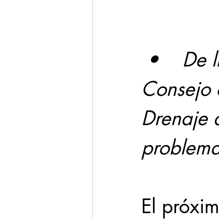
Cadereyta
Estado
 •    De llegar a la Alcaldía exigirá al 
Seguridad
1 enero
Consejo 
Drenaje 
problema
El próxi