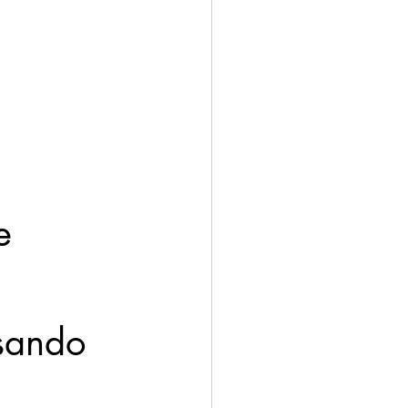
e 
sando 