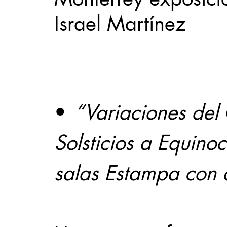
Israel Martínez
Cadereyta
Estado
Locales
Evidencia
Seguridad
1 enero
31abr
•	
“Variaciones del
Solsticios a Equinoc
salas Estampa con a