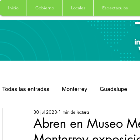
Inicio
Gobierno
Locales
Espectáculos
Todas las entradas
Monterrey
Guadalupe
30 jul 2023
1 min de lectura
Santa Catarina
San Pedro Garza Garcia
Abren en Museo Me
Monterrey exposicio
Espectaculos
Clima
Principal
Salud